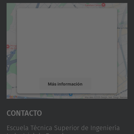
Necesitamos su consentimiento
para cargar el servicio Google
Maps.
Utilizamos un servicio de terceros para
incrustar contenido de mapas que puede
recopilar datos sobre su actividad. Le
rogamos que revise los detalles y acepte el
servicio para ver este mapa.
Más información
Aceptar
Contacto
powered by
Usercentrics Consent
Management Platform
Escuela Técnica Superior de Ingeniería