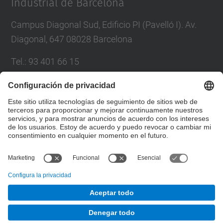
Industrial de Barcelona
Campus Diagonal Sud, Edificio PI (Pavelló I). Av.
Diagonal, 647 08028 Barcelona
Tel.
:
93 401 66 15
Correo
:
escola.etseib@upc.edu
Directorio UPC
Formulario de contacto
© UPC
Escuela Técnica Superior de Ingeniería Industrial de
Barcelona. ETSEIB.