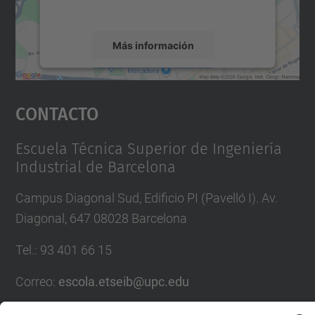
servicio para ver este mapa.
Más información
Aceptar
Contacto
powered by
Usercentrics Consent
Management Platform
Escuela Técnica Superior de Ingeniería
Industrial de Barcelona
Campus Diagonal Sud, Edificio PI (Pavelló I). Av.
Diagonal, 647 08028 Barcelona
Tel.
:
93 401 66 15
Correo
:
escola.etseib@upc.edu
Directorio UPC