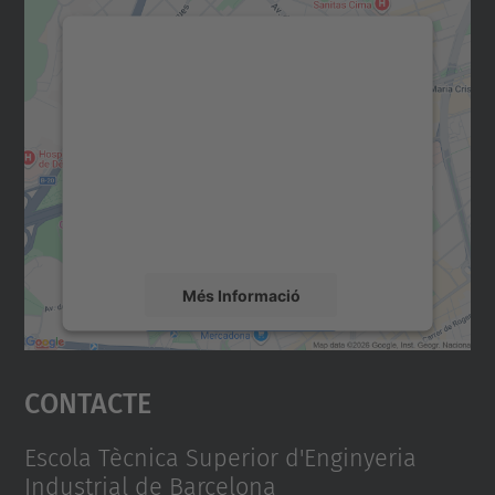
Necessitem el vostre
consentiment per carregar el
servei Google Maps!
Utilitzem un servei de tercers per incrustar
contingut del mapa que pugui recollir dades
sobre la vostra activitat. Reviseu-ne els
detalls i accepteu el servei per veure el
mapa.
Més Informació
Accepta
Contacte
powered by
Usercentrics Consent
Management Platform
Escola Tècnica Superior d'Enginyeria
Industrial de Barcelona