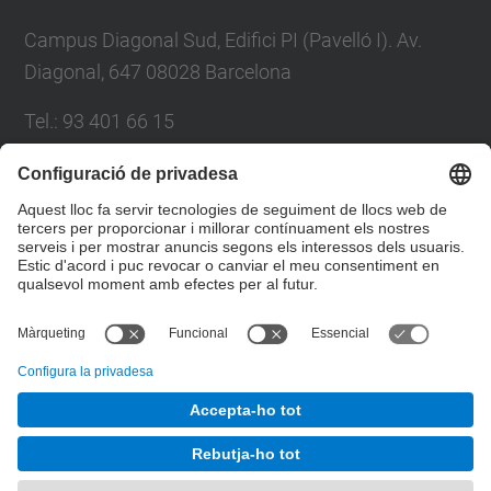
Campus Diagonal Sud, Edifici PI (Pavelló I). Av.
Diagonal, 647 08028 Barcelona
Tel.
:
93 401 66 15
E-mail
:
escola.etseib@upc.edu
Directori UPC
Formulari de contacte
© UPC
Escola Tècnica Superior d'Enginyeria Industrial de
Barcelona. ETSEIB.
Desenvolupat amb