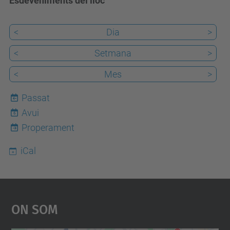
Esdeveniments del lloc
<
Dia
>
<
Setmana
>
<
Mes
>
Passat
Avui
6
Properament
iCal
On Som